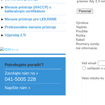
priemer ihly 3,3 m
Meracie prístroje (HACCP) s
kalibračným certifikátom
Meracie prístroje pre LEKÁRNE
Výrobca:
Profesionálne meracie prístroje
Teplota :
Použitie:
Výpredaj 2.Tr
Rúčka:
Kábel:
Rozmery sondy:
Iné informácie:
Váš email:
Potrebujete poradiť?
súhlasim s 
Zavolajte nám na »
041-5005 228
Vaša otázka ku 
Napíšte nám »