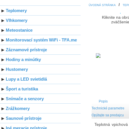
ÚVODNÁ STRÁNKA
TEP
Teplomery
Kliknite na ob
Vlhkomery
zväčšeni
Meteostanice
Monitorovací systém WiFi - TFA.me
Záznamové prístroje
Hodiny a minútky
Hustomery
Lupy a LED svietidlá
Šport a turistika
Snímače a senzory
Popis
Zrážkomery
Technické parametre
Opýtajte sa predajcu
Saunové prístroje
Teplotná vpichová
Iné meracie prístroje