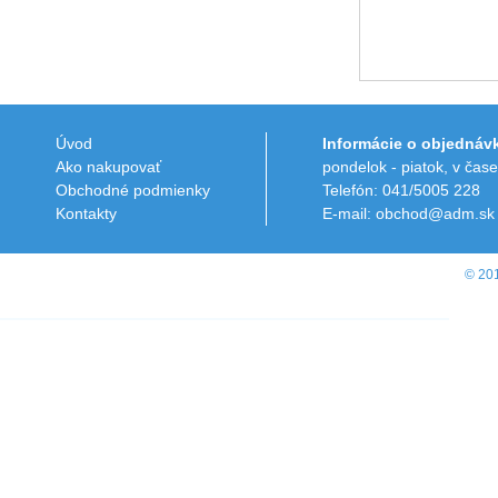
Úvod
Informácie o objednáv
Ako nakupovať
pondelok - piatok, v čas
Obchodné podmienky
Telefón: 041/5005 228
Kontakty
E-mail: obchod@adm.sk
© 20
Online obchody
Pracovné oblečenie
Reklamné predmety
Teplomery
PHP
SQL
JavaScript
CSS
HTML
Rodokmeň
Pôvod mien
Pôvod priezvisk
Zoznam štátnych archívov v SR
M Software
Kasman.sk
Moje úlohy
TV archív