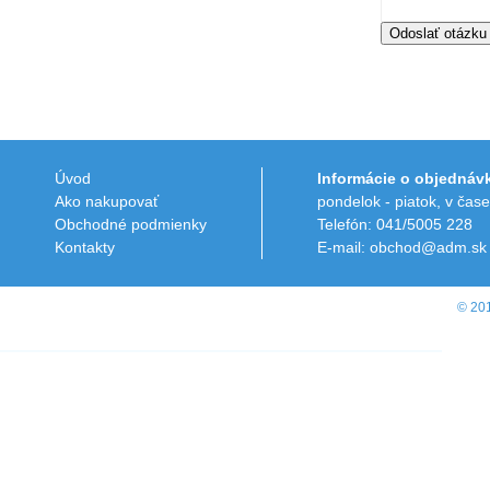
Úvod
Informácie o objednáv
Ako nakupovať
pondelok - piatok, v čas
Obchodné podmienky
Telefón: 041/5005 228
Kontakty
E-mail: obchod@adm.sk
© 20
Online obchody
Pracovné oblečenie
Reklamné predmety
Teplomery
PHP
SQL
JavaScript
CSS
HTML
Rodokmeň
Pôvod mien
Pôvod priezvisk
Zoznam štátnych archívov v SR
M Software
Kasman.sk
Moje úlohy
TV archív