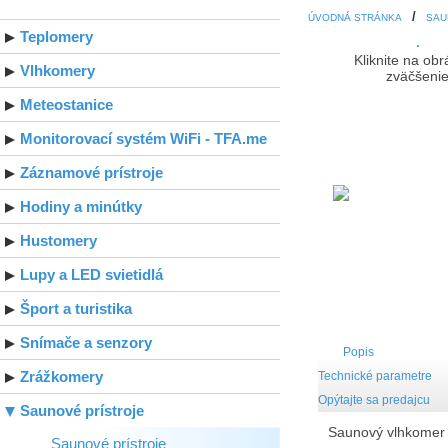
ÚVODNÁ STRÁNKA
SAU
Teplomery
Kliknite na ob
Vlhkomery
zväčšeni
Meteostanice
Monitorovací systém WiFi - TFA.me
Záznamové prístroje
Hodiny a minútky
Hustomery
Lupy a LED svietidlá
Šport a turistika
Snímače a senzory
Popis
Zrážkomery
Technické parametre
Opýtajte sa predajcu
Saunové prístroje
Saunový vlhkomer
Saunové prístroje