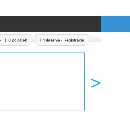
ík |
0
položiek
Prihlásenie / Registrácia
>