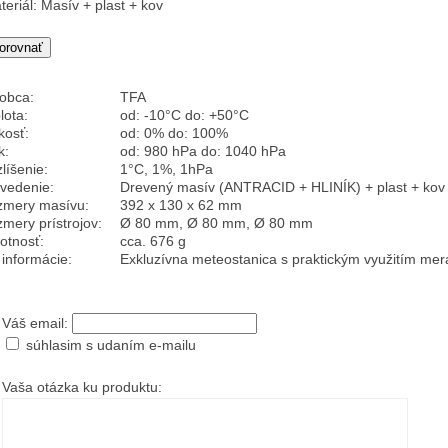
teriál: Masív + plast + kov
obca:
TFA
lota:
od: -10°C do: +50°C
kosť:
od: 0% do: 100%
k:
od: 980 hPa do: 1040 hPa
líšenie:
1°C, 1%, 1hPa
vedenie:
Drevený masív (ANTRACID + HLINÍK) + plast + kov 
mery masívu:
392 x 130 x 62 mm
mery prístrojov:
Ø 80 mm, Ø 80 mm, Ø 80 mm
tnosť:
cca. 676 g
 informácie:
Exkluzívna meteostanica s praktickým využitím merani
Váš email:
súhlasim s udaním e-mailu
Vaša otázka ku produktu: