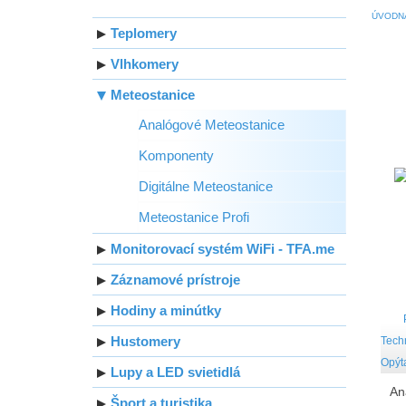
ÚVODN
Teplomery
Vlhkomery
Meteostanice
Analógové Meteostanice
Komponenty
Digitálne Meteostanice
Meteostanice Profi
Monitorovací systém WiFi - TFA.me
Záznamové prístroje
Hodiny a minútky
Hustomery
Tech
Opýta
Lupy a LED svietidlá
An
Šport a turistika