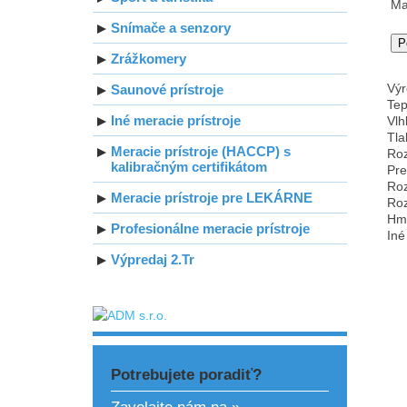
Ma
Snímače a senzory
Zrážkomery
Výr
Saunové prístroje
Tep
Iné meracie prístroje
Vlh
Tla
Meracie prístroje (HACCP) s
Roz
kalibračným certifikátom
Pre
Roz
Meracie prístroje pre LEKÁRNE
Roz
Hmo
Profesionálne meracie prístroje
Iné
Výpredaj 2.Tr
Potrebujete poradiť?