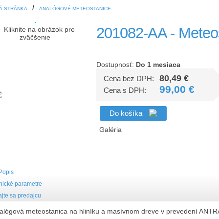
Á STRÁNKA
ANALÓGOVÉ METEOSTANICE
201082-AA - Meteo
Kliknite na obrázok pre
zväčšenie
Dostupnosť:
Do 1 mesiaca
80,49 €
Cena bez DPH:
99,00 €
Cena s DPH:
Do košíka
Galéria
Popis
nické parametre
jte sa predajcu
alógová meteostanica na hliníku a masívnom dreve v prevedení ANTR