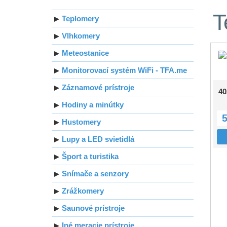
T
Teplomery
Vlhkomery
Meteostanice
Monitorovací systém WiFi - TFA.me
Záznamové prístroje
40
Hodiny a minútky
5
Hustomery
Lupy a LED svietidlá
Šport a turistika
Snímače a senzory
Zrážkomery
Saunové prístroje
Iné meracie prístroje