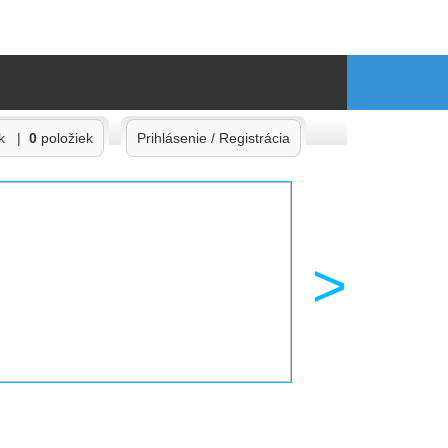
ík |
0
položiek
Prihlásenie / Registrácia
>