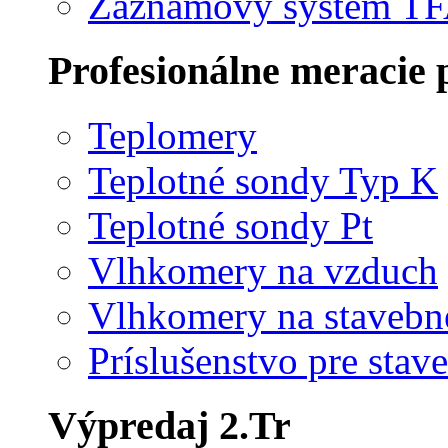
Záznamový systém T
Profesionálne meracie p
Teplomery
Teplotné sondy Typ K
Teplotné sondy Pt
Vlhkomery na vzduch
Vlhkomery na stavebné
Príslušenstvo pre stav
Výpredaj 2.Tr