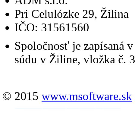
ADM s.r.o.
Pri Celulózke 29, Žilina
IČO: 31561560
Spoločnosť je zapísaná 
súdu v Žiline, vložka č. 
© 2015
www.msoftware.sk
Online obchody
Pracovné oblečenie
Reklamné predmety
Teplomery
PHP
SQL
JavaScript
CSS
HTML
Rodokmeň
Pôvod mien
Pôvod priezvisk
Zoznam štátnych archívov v SR
M Software
Kasman.sk
Moje úlohy
TV archív