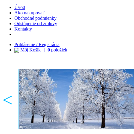
Úvod
Ako nakupovať
Obchodné podmienky
Odstúpenie od zmluvy
Kontakty
Prihlásenie / Registrácia
Môj Košík |
0
položiek
<